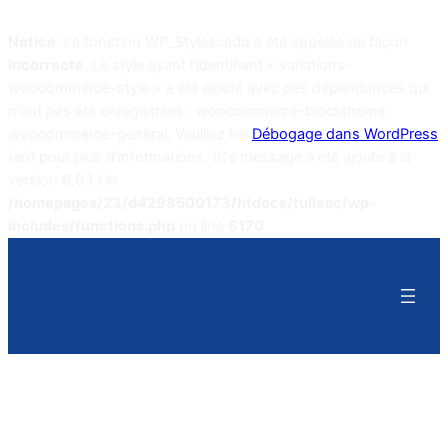
Notice
: La fonction WP_Styles::add a été appelée de façon
incorrecte
. Le style ayant l’identifiant « variations-
woocommerce-style » a été ajouté avec des dépendances qui
n’ont pas été enregistrées : woocommerce-blocktheme,
woocommerce-general. Veuillez lire
Débogage dans WordPress
(en) pour plus d’informations. (Ce message a été ajouté à la
version 6.9.1.) in
/homepages/23/d4298500173/htdocs/tulleac/wp-
includes/functions.php
on line
6170